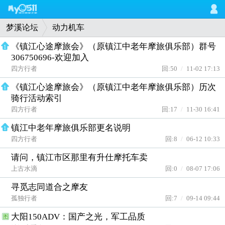
梦溪论坛
动力机车
《镇江心途摩旅会》（原镇江中老年摩旅俱乐部）群号
1
306750696-欢迎加入
四方行者
回:50
/
11-02 17:13
《镇江心途摩旅会》（原镇江中老年摩旅俱乐部）历次
1
骑行活动索引
四方行者
回:17
/
11-30 16:41
镇江中老年摩旅俱乐部更名说明
1
四方行者
回:8
/
06-12 10:33
请问，镇江市区那里有升仕摩托车卖
上古水滴
回:0
/
08-07 17:06
寻觅志同道合之摩友
孤独行者
回:7
/
09-14 09:44
大阳150ADV：国产之光，军工品质
图