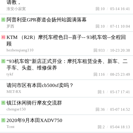
请教，
淮安小寂寞
回:10
/
05-14 16:41
阿普利亚GPR赛道会扬州站圆满落幕
图
罗西
回:10
/
07-11 10:04
KTM （R2R）摩托车橙色日--喜子-- 93机车馆--全程回
精
顾
hezhenqiang110
回:933
/
10-23 20:38
“93机车馆”新店正式开业：摩托车租赁业务、新车、二
图
手车、头盔、维修保养
tykf
回:116
/
08-25 23:49
请问市区有本田cb500sf卖吗？
MET-RX
回:1
/
05-17 17:41
镇江休闲骑行摩友交流群
图
chengse150
回:36
/
05-07 14:52
2020年9月本田XADV750
图
Tcmt
回:2
/
05-04 18:13