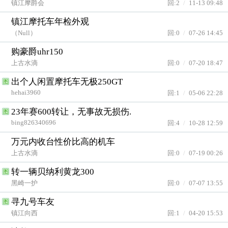
镇江摩爵会
回:2
/
11-13 09:48
镇江摩托车年检外观
（Null）
回:0
/
07-26 14:45
购豪爵uhr150
上古水滴
回:0
/
07-20 18:47
出个人闲置摩托车无极250GT
图
hehai3960
回:1
/
05-06 22:28
23年赛600转让，无事故无损伤.
图
bing826340696
回:4
/
10-28 12:59
万元内收台性价比高的机车
上古水滴
回:0
/
07-19 00:26
转一辆贝纳利黄龙300
图
黑崎一护
回:0
/
07-07 13:55
寻九号车友
图
镇江向西
回:1
/
04-20 15:53