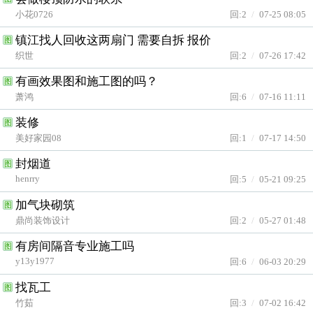
小花0726
回:2
/
07-25 08:05
镇江找人回收这两扇门 需要自拆 报价
图
织世
回:2
/
07-26 17:42
有画效果图和施工图的吗？
图
萧鸿
回:6
/
07-16 11:11
装修
图
美好家园08
回:1
/
07-17 14:50
封烟道
图
henrry
回:5
/
05-21 09:25
加气块砌筑
图
鼎尚装饰设计
回:2
/
05-27 01:48
有房间隔音专业施工吗
图
y13y1977
回:6
/
06-03 20:29
找瓦工
图
竹茹
回:3
/
07-02 16:42