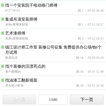
找一个安装院子电动移门师傅
图
812734141
回:2
/
07-05 20:44
集成吊顶安装师傅
图
未来e家整体软装
回:1
/
07-12 18:27
艺术漆师傅
图
未来e家整体软装
回:2
/
07-12 18:25
镇江设计师工作室 装修公司征集 免费提供办公场地6个
图
月试用
家居生活
回:14
/
02-28 16:26
找个装修的活漂亮点的
图
来个能喝的
回:16
/
03-31 12:48
找油漆工翻新墙面
图
斧头帮小虾米
回:10
/
03-15 14:34
上一页
下一页
1/446