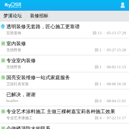
梦溪论坛
装修招标
透明装修无套路，匠心施工更靠谱
1
百胜装饰
回:13
/
05-13 17:29
室内装修
图
无情野兽
回:1
/
05-27 15:28
专业室内装修
图
无情野兽
回:1
/
06-02 11:15
国亮安装维修一站式家庭服务
图
卫浴灯具安装
回:1
/
08-06 16:10
已解决，谢谢
headlee
回:0
/
08-04 11:01
专业艺术涂料施工 主做三棵树嘉宝莉各种施工效果
图
专业艺术漆施工
回:4
/
07-22 11:17
会做楼顶防水的联系
图